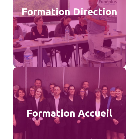
funéraire, cette formation est destinée aux
Formation Direction
responsables et dirigeants de points de
vente, de succursales ou encore
d’entreprises.
En savoir plus
Accueil des familles
L’agent d’accueil est habilité pour renseigner
les familles sur l’organisation des obsèques.
Formation Accueil
Il est également en capacité d’opérer des
missions de vente et conseil en magasin.