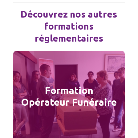
Découvrez nos autres
formations
réglementaires
Opérateur Funéraire
L’opérateur funéraire exécutes les
Formation
différentes opérations funéraires. Il est
garant du bon déroulement des funérailles
Opérateur Funéraire
de par ses interventions techniques .
En savoir plus