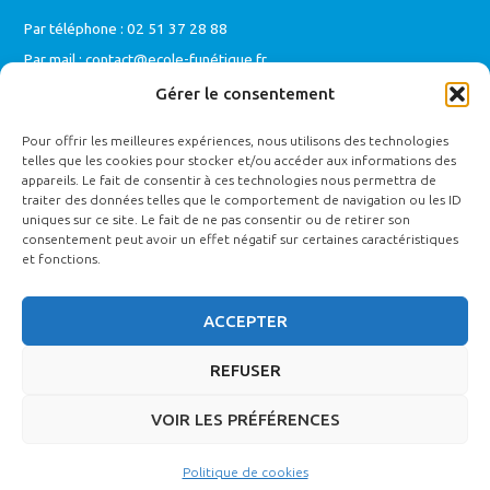
Par téléphone : 02 51 37 28 88
Par mail :
contact@ecole-funétique.fr
Gérer le consentement
Pour offrir les meilleures expériences, nous utilisons des technologies
telles que les cookies pour stocker et/ou accéder aux informations des
appareils. Le fait de consentir à ces technologies nous permettra de
traiter des données telles que le comportement de navigation ou les ID
uniques sur ce site. Le fait de ne pas consentir ou de retirer son
consentement peut avoir un effet négatif sur certaines caractéristiques
et fonctions.
ACCEPTER
Certification Qualiopi
REFUSER
VOIR LES PRÉFÉRENCES
Ecole de Funétique ©
|
Mentions légales
|
Règlement intérieur
|
CGV
|
Politique cookies
Politique de cookies
|
Politique de confidentialité