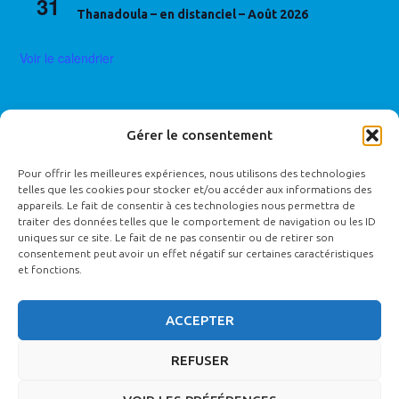
31
Thanadoula – en distanciel – Août 2026
Voir le calendrier
Gérer le consentement
CONTACTEZ LE RÉFÉRENT HANDICAP
Pour offrir les meilleures expériences, nous utilisons des technologies
Céline MALLARD :
handicap@ecole-funetique.fr
telles que les cookies pour stocker et/ou accéder aux informations des
appareils. Le fait de consentir à ces technologies nous permettra de
Établissements type ERP catégorie 5 accueillant moins de 20
traiter des données telles que le comportement de navigation ou les ID
uniques sur ce site. Le fait de ne pas consentir ou de retirer son
personnes permettant l’accessibilité des personnes en situation
consentement peut avoir un effet négatif sur certaines caractéristiques
et fonctions.
de handicap. L’Ecole de Funétique® est particulièrement attentive
à l’intégration des personnes en situation de handicap. Aussi, en
ACCEPTER
cas de handicap nécessitant une adaptation de la formation,
contactez-nous, nous étudierons alors les possibilités pour vous
REFUSER
accueillir et vous permettre l’accessibilité à la formation dans les
meilleures conditions (
registre public d’accessibilité
).