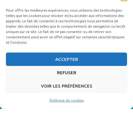
(INSCRIPTIONS) :
Pour offrir les meilleures expériences, nous utilisons des technologies
Par téléphone : 02 51 37 28 88
telles que les cookies pour stocker et/ou accéder aux informations des
Par mail :
contact@ecole-funétique.fr
appareils. Le fait de consentir à ces technologies nous permettra de
traiter des données telles que le comportement de navigation ou les ID
uniques sur ce site. Le fait de ne pas consentir ou de retirer son
consentement peut avoir un effet négatif sur certaines caractéristiques
et fonctions.
ACCEPTER
REFUSER
VOIR LES PRÉFÉRENCES
Certification Qualiopi
Politique de cookies
Ecole de Funétique ©
|
Mentions légales
|
Règlement intérieur
|