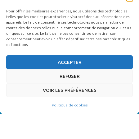
(INSCRIPTIONS) :
Pour offrir les meilleures expériences, nous utilisons des technologies
Par téléphone : 02 51 37 28 88
telles que les cookies pour stocker et/ou accéder aux informations des
Par mail :
contact@ecole-funétique.fr
appareils. Le fait de consentir à ces technologies nous permettra de
traiter des données telles que le comportement de navigation ou les ID
uniques sur ce site. Le fait de ne pas consentir ou de retirer son
consentement peut avoir un effet négatif sur certaines caractéristiques
et fonctions.
ACCEPTER
REFUSER
VOIR LES PRÉFÉRENCES
Certification Qualiopi
Politique de cookies
Ecole de Funétique ©
|
Mentions légales
|
Règlement intérieur
|