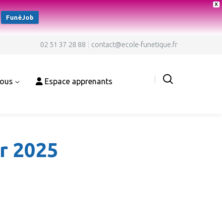
X
FunéJob
02 51 37 28 88
contact@ecole-funetique.fr
nous
Espace apprenants
er 2025