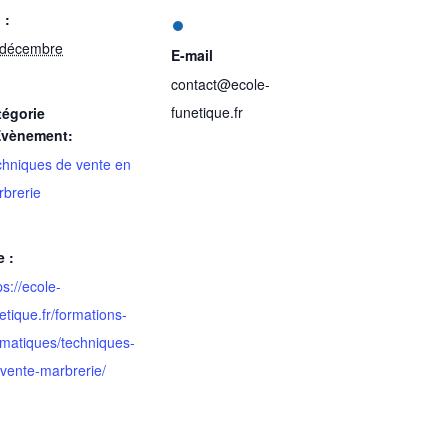
 :
 décembre
E-mail
contact@ecole-
funetique.fr
tégorie
Évènement:
hniques de vente en
brerie
e :
ps://ecole-
etique.fr/formations-
matiques/techniques-
vente-marbrerie/