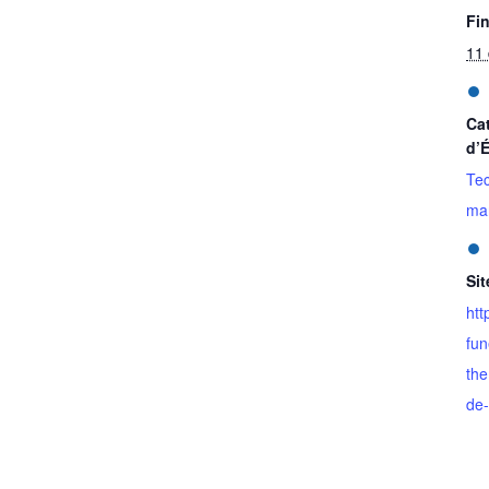
Fin
11
Ca
d’
Tec
mar
Sit
htt
fun
the
de-