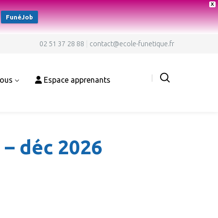
X
FunéJob
02 51 37 28 88
contact@ecole-funetique.fr
nous
Espace apprenants
 – déc 2026