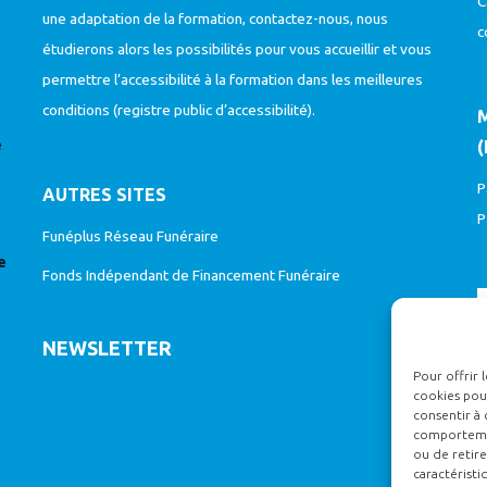
C
une adaptation de la formation, contactez-nous, nous
c
étudierons alors les possibilités pour vous accueillir et vous
permettre l’accessibilité à la formation dans les meilleures
conditions (
registre public d’accessibilité
).
e
(
P
AUTRES SITES
P
Funéplus Réseau Funéraire
e
Fonds Indépendant de Financement Funéraire
NEWSLETTER
Pour offrir 
cookies pour
consentir à 
comportement
ou de retire
caractéristi