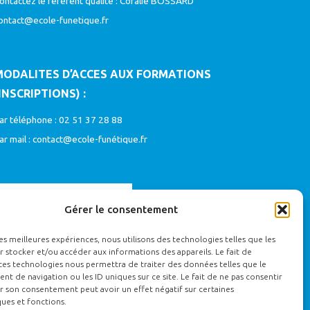
ontactez le référent qualité : Coralie BOSSARD
ontact@ecole-funetique.fr
MODALITES D’ACCES AUX FORMATIONS
INSCRIPTIONS) :
ar téléphone : 02 51 37 28 88
ar mail :
contact@ecole-funétique.fr
Gérer le consentement
les meilleures expériences, nous utilisons des technologies telles que les
 stocker et/ou accéder aux informations des appareils. Le fait de
ces technologies nous permettra de traiter des données telles que le
 de navigation ou les ID uniques sur ce site. Le fait de ne pas consentir
r son consentement peut avoir un effet négatif sur certaines
ques et fonctions.