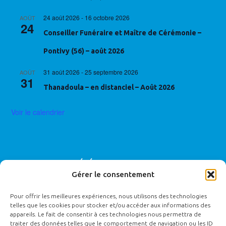
24 août 2026
-
16 octobre 2026
AOÛT
24
Conseiller Funéraire et Maître de Cérémonie –
Pontivy (56) – août 2026
31 août 2026
-
25 septembre 2026
AOÛT
31
Thanadoula – en distanciel – Août 2026
Voir le calendrier
CONTACTEZ LE RÉFÉRENT HANDICAP
Gérer le consentement
Céline MALLARD :
handicap@ecole-funetique.fr
Pour offrir les meilleures expériences, nous utilisons des technologies
telles que les cookies pour stocker et/ou accéder aux informations des
Établissements type ERP catégorie 5 accueillant moins de 20
appareils. Le fait de consentir à ces technologies nous permettra de
traiter des données telles que le comportement de navigation ou les ID
personnes permettant l’accessibilité des personnes en situation