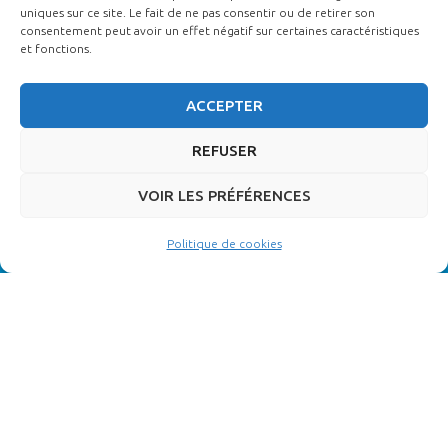
uniques sur ce site. Le fait de ne pas consentir ou de retirer son
de handicap. L’Ecole de Funétique® est particulièrement attentive
consentement peut avoir un effet négatif sur certaines caractéristiques
et fonctions.
à l’intégration des personnes en situation de handicap. Aussi, en
cas de handicap nécessitant une adaptation de la formation,
ACCEPTER
contactez-nous, nous étudierons alors les possibilités pour vous
accueillir et vous permettre l’accessibilité à la formation dans les
REFUSER
meilleures conditions (
registre public d’accessibilité
).
VOIR LES PRÉFÉRENCES
AUTRES SITES
Politique de cookies
Funéplus Réseau Funéraire
Fonds Indépendant de Financement Funéraire
NEWSLETTER