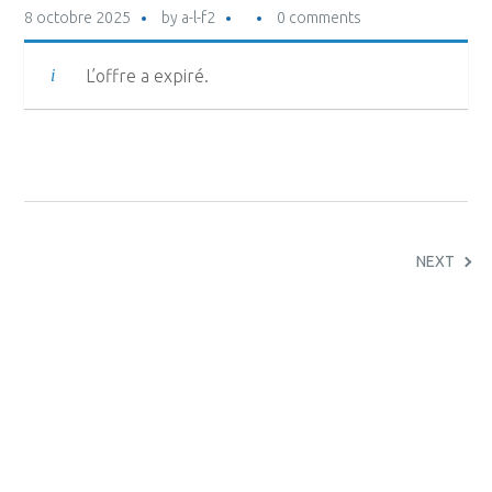
8 octobre 2025
by
a-l-f2
0 comments
L’offre a expiré.
NEXT