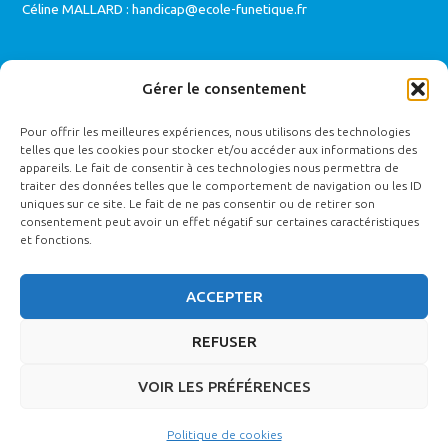
Céline MALLARD :
handicap@ecole-funetique.fr
Établissements type ERP catégorie 5 accueillant moins de 20
Gérer le consentement
personnes permettant l’accessibilité des personnes en situation
de handicap. L’Ecole de Funétique® est particulièrement attentive
Pour offrir les meilleures expériences, nous utilisons des technologies
telles que les cookies pour stocker et/ou accéder aux informations des
à l’intégration des personnes en situation de handicap. Aussi, en
appareils. Le fait de consentir à ces technologies nous permettra de
cas de handicap nécessitant une adaptation de la formation,
traiter des données telles que le comportement de navigation ou les ID
uniques sur ce site. Le fait de ne pas consentir ou de retirer son
contactez-nous, nous étudierons alors les possibilités pour vous
consentement peut avoir un effet négatif sur certaines caractéristiques
accueillir et vous permettre l’accessibilité à la formation dans les
et fonctions.
meilleures conditions (
registre public d’accessibilité
).
ACCEPTER
AUTRES SITES
REFUSER
Funéplus Réseau Funéraire
VOIR LES PRÉFÉRENCES
Fonds Indépendant de Financement Funéraire
Politique de cookies