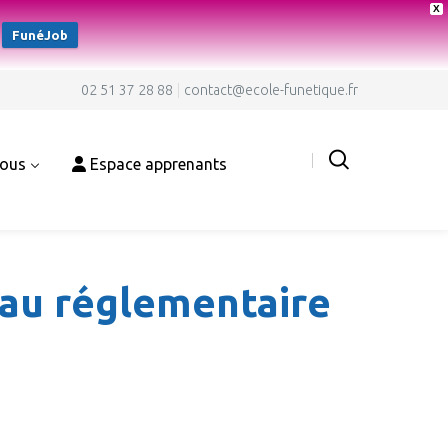
X
FunéJob
02 51 37 28 88
contact@ecole-funetique.fr
nous
Espace apprenants
eau réglementaire