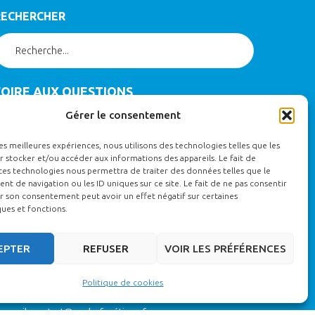
RECHERCHER
FOIRE AUX QUESTIONS
Gérer le consentement
RÉCLAMATION
les meilleures expériences, nous utilisons des technologies telles que les
 stocker et/ou accéder aux informations des appareils. Le fait de
ontactez le référent qualité : Coralie BOSSARD
ces technologies nous permettra de traiter des données telles que le
 de navigation ou les ID uniques sur ce site. Le fait de ne pas consentir
ontact@ecole-funetique.fr
r son consentement peut avoir un effet négatif sur certaines
ques et fonctions.
MODALITES D’ACCES AUX FORMATIONS
EPTER
REFUSER
VOIR LES PRÉFÉRENCES
INSCRIPTIONS) :
Politique de cookies
ar téléphone : 02 51 37 28 88
ar mail :
contact@ecole-funétique.fr