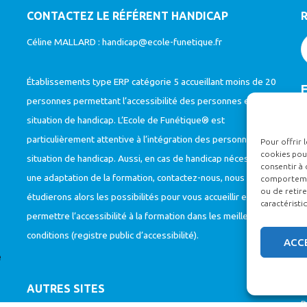
CONTACTEZ LE RÉFÉRENT HANDICAP
Céline MALLARD :
handicap@ecole-funetique.fr
Établissements type ERP catégorie 5 accueillant moins de 20
personnes permettant l’accessibilité des personnes en
situation de handicap. L’Ecole de Funétique® est
particulièrement attentive à l’intégration des personnes en
Pour offrir 
cookies pour
situation de handicap. Aussi, en cas de handicap nécessitant
C
consentir à 
une adaptation de la formation, contactez-nous, nous
comportement
c
ou de retire
étudierons alors les possibilités pour vous accueillir et vous
caractéristi
permettre l’accessibilité à la formation dans les meilleures
conditions (
registre public d’accessibilité
).
ACC
e
(
P
AUTRES SITES
P