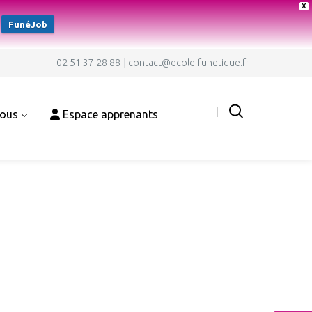
X
FunéJob
02 51 37 28 88
contact@ecole-funetique.fr
nous
Espace apprenants