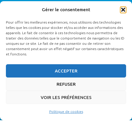
Gérer le consentement
RÉCLAMATION
Pour offrir les meilleures expériences, nous utilisons des technologies
Contactez le référent qualité : Coralie BOSSARD
contact@ecole-
telles que les cookies pour stocker et/ou accéder aux informations des
appareils. Le fait de consentir à ces technologies nous permettra de
funetique.fr
traiter des données telles que le comportement de navigation ou les ID
uniques sur ce site. Le fait de ne pas consentir ou de retirer son
consentement peut avoir un effet négatif sur certaines caractéristiques
et fonctions.
MODALITES D’ACCES AUX FORMATIONS
(INSCRIPTIONS) :
ACCEPTER
Par téléphone : 02 51 37 28 88
REFUSER
Par mail :
contact@ecole-funétique.fr
VOIR LES PRÉFÉRENCES
Politique de cookies