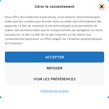
Gérer le consentement
RÉCLAMATION
Pour offrir les meilleures expériences, nous utilisons des technologies
telles que les cookies pour stocker et/ou accéder aux informations des
Contactez le référent qualité : Coralie BOSSARD
contact@ecole-
appareils. Le fait de consentir à ces technologies nous permettra de
funetique.fr
traiter des données telles que le comportement de navigation ou les ID
uniques sur ce site. Le fait de ne pas consentir ou de retirer son
consentement peut avoir un effet négatif sur certaines caractéristiques
et fonctions.
MODALITES D’ACCES AUX FORMATIONS
(INSCRIPTIONS) :
ACCEPTER
Par téléphone : 02 51 37 28 88
REFUSER
Par mail :
contact@ecole-funétique.fr
VOIR LES PRÉFÉRENCES
Politique de cookies