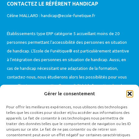
CONTACTEZ LE RÉFÉRENT HANDICAP
Céline MALLARD :
handicap@ecole-funetique.fr
Établissements type ERP catégorie 5 accueillant moins de 20
personnes permettant l’accessibilité des personnes en situation
de handicap. L’Ecole de Funétique® est particulièrement attentive
à l’intégration des personnes en situation de handicap. Aussi, en
cas de handicap nécessitant une adaptation de la formation,
contactez-nous, nous étudierons alors les possibilités pour vous
accueillir et vous permettre l’accessibilité à la formation dans les
Gérer le consentement
meilleures conditions (
registre public d’accessibilité
).
Pour offrir les meilleures expériences, nous utilisons des technologies
telles que les cookies pour stocker et/ou accéder aux informations des
AUTRES SITES
appareils. Le fait de consentir à ces technologies nous permettra de
traiter des données telles que le comportement de navigation ou les ID
uniques sur ce site. Le fait de ne pas consentir ou de retirer son
Funéplus Réseau Funéraire
consentement peut avoir un effet négatif sur certaines caractéristiques